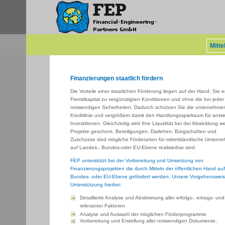
Mitt
Finanzierungen staatlich fördern
Die Vorteile einer staatlichen Förderung liegen auf der Hand: Sie 
Fremdkapital zu vergünstigten Konditionen und ohne die bei jeder
notwendigen Sicherheiten. Dadurch schützen Sie die unternehme
Kreditlinie und vergrößern damit den Handlungsspielraum für ans
Investitionen. Gleichzeitig wird Ihre Liquidität bei der Abwicklung we
Projekte geschont. Beteiligungen, Darlehen, Bürgschaften und
Zuschüsse sind mögliche Förderarten für mittelständische Unterne
auf Landes-, Bundes-oder EU-Ebene realisierbar sind.
FEP unterstützt bei der Vorbereitung und Umsetzung von
Finanzierungsprojekten die durch Mitteln der öffentlichen Hand au
Bundes- oder EU-Ebene gefördert werden. Unsere Vorgehenswei
Unterstützung hierbei:
Detaillierte Analyse und Abstimmung aller erfolgs-, ertrags- und
relevanter Faktoren
Analyse und Auswahl der möglichen Förderprogramme
Vorbereitung und Erstellung aller notwendigen Dokumente,