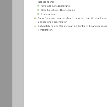
insbesondere:
Unternehmensdarstellung
Drei- fünfjähriger Businessplan
Förderanträge
Aktive Unterstützung bei allen Gesprächen und Verhandlunge
Banken und Fördenstellen
Sicherstellung des Reporting an die künftigen Finanzierungspa
Förderstellen.